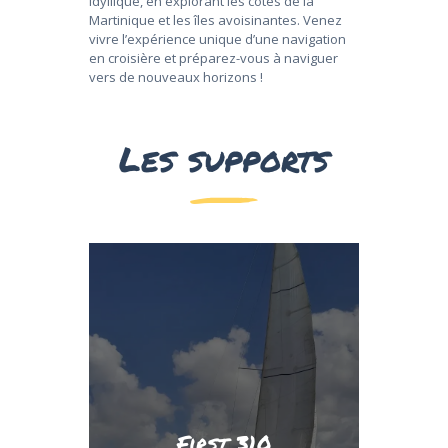
idyllique, en explorant les côtes de la
Martinique et les îles avoisinantes. Venez
vivre l’expérience unique d’une navigation
en croisière et préparez-vous à naviguer
vers de nouveaux horizons !
Les supports
réelles.
dans des conditions de navigation
expérience immersive et formatrice
formations de croisière, offrant une
particulièrement adapté aux
spacieux, le First 310 est
équipements et son aménagement
environnement sécurisant. Avec ses
First 310
voile tout en profitant d’un