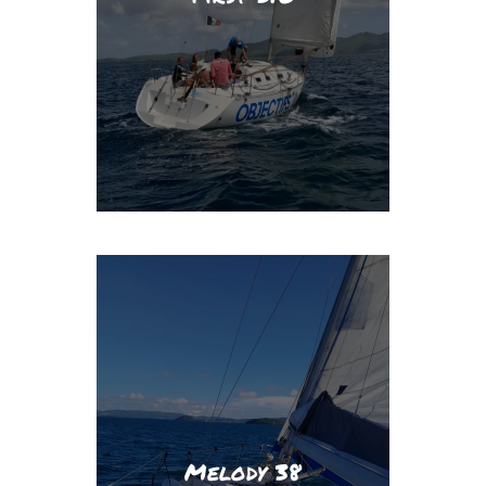
familiariser avec les manœuvres à la
apprentis navigateurs de se
et de confort, permettant aux
combinaison idéale de performance
Conçu par Bénéteau, il offre une
la navigation côtière et hauturière.
agile, parfait pour l’apprentissage de
Le First 310 est un voilier rapide et
fois performance et convivialité.
passionnés de voile recherchant à la
le compagnon parfait pour les
stabilité et sécurité. Le Melody 38 est
équipements modernes assurent
que sa coque rigide et ses
navigation en toute sérénité, tandis
permettent de profiter d’une
spacieux et sa disposition optimisée
Melody 38
en mer des Caraïbes. Son intérieur