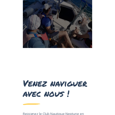
croisières en mer ou des escapades
robustesse, idéal pour des
intemporel, il combine confort et
lignes épurées et son design
navigation exceptionnelle. Avec ses
conçu pour offrir une expérience de
croisière élégant et performant,
Le Melody 38 est un yacht de
Venez naviguer
avec nous !
Rejoignez le Club Nautique Neptune en