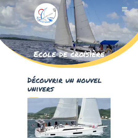
ACCUEIL
Ecole de croisière
NOS ACTIVITÉS
TARIFS
RÉSERVATIONS
Découvrir un nouvel
RÉGATES
univers
LE CLUB
CONTACTS