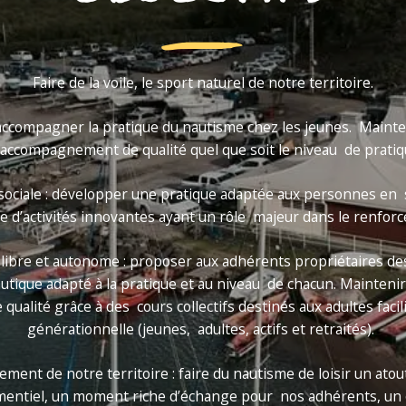
Faire de la voile, le sport naturel de notre territoire.
 accompagner la pratique du nautisme chez les jeunes. Maint
accompagnement de qualité quel que soit le niveau de prati
 sociale : développer une pratique adaptée aux personnes en 
 d’activités innovantes ayant un rôle majeur dans le renforc
libre et autonome : proposer aux adhérents propriétaires d
utique adapté à la pratique et au niveau de chacun. Mainten
alité grâce à des cours collectifs destinés aux adultes facili
générationnelle (jeunes, adultes, actifs et retraités).
ent de notre territoire : faire du nautisme de loisir un at
nementiel, un moment riche d’échange pour nos adhérents, un