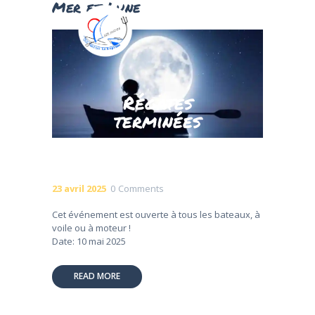
Mer et Lune
Régates
ACCUEIL
terminées
NOS ACTIVITÉS
TARIFS
RÉSERVATIONS
RÉGATES
23 avril 2025
0
Comments
LE CLUB
Cet événement est ouverte à tous les bateaux, à
CONTACTS
voile ou à moteur !
Date: 10 mai 2025
READ MORE