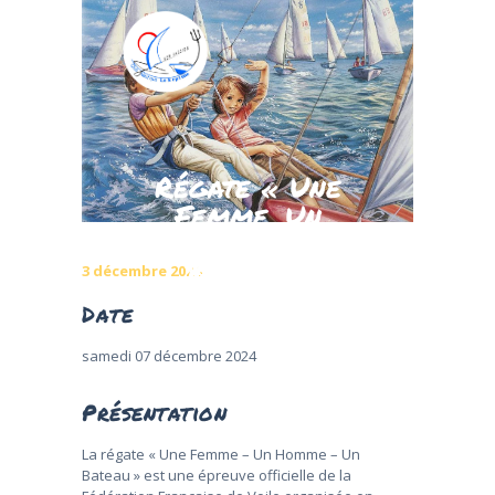
ACCUEIL
Régate « Une
NOS ACTIVITÉS
Femme, Un
TARIFS
Homme, Un
Bateau »
RÉSERVATIONS
3 décembre 2024
RÉGATES
Date
LE CLUB
CONTACTS
samedi 07 décembre 2024
Présentation
La régate « Une Femme – Un Homme – Un
Bateau » est une épreuve officielle de la